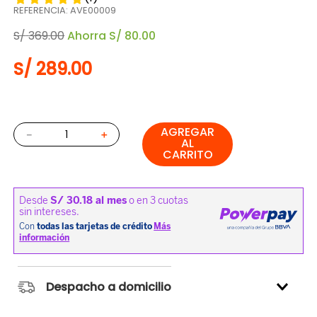
REFERENCIA
:
AVE00009
S/
369
.
00
Ahorra
S/
80
.
00
S/
289
.
00
AGREGAR
－
＋
AL
CARRITO
Despacho a domicilio