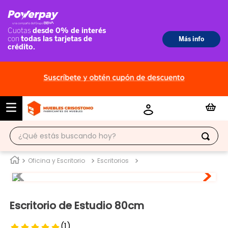
¿Qué estás buscando hoy?
TÉRMINOS MÁS BUSCADOS
Oficina y Escritorio
Escritorios
1
.
ropero
2
.
escritorio
Escritorio de Estudio 80cm
3
.
vitrina
(
1
)