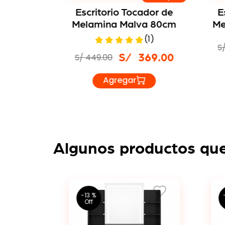
elamina
Escritorio Tocador de
E
co 70cm
Melamina Malva 80cm
Me
(
1
)
S
389
.
00
S/
449
.
00
S/
369
.
00
Algunos productos que
-
13 %