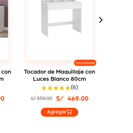
Tocadores
 con
Tocador de Maquillaje con
Tocador 
cm
Luces Blanco 80cm
Luz Le
(
6
)
S/
559
.
00
S/
839
.
00
S/
469
.
00