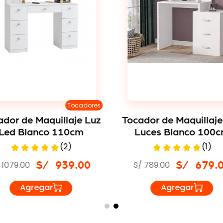
Tocadores
ador de Maquillaje Luz
Tocador de Maquillaje
Led Blanco 110cm
Luces Blanco 100
(
2
)
(
1
)
1079
.
00
S/
789
.
00
S/
939
.
00
S/
679
.