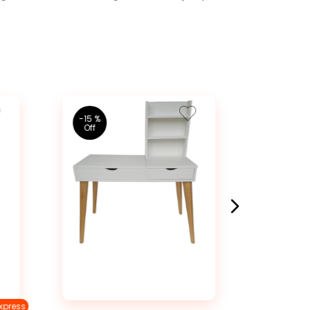
-
15 %
-
16 %
xpress