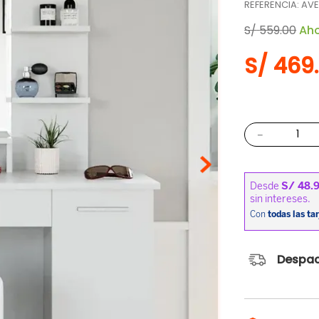
REFERENCIA
:
AVE
S/
559
.
00
Ah
S/
469
.
－
Despac