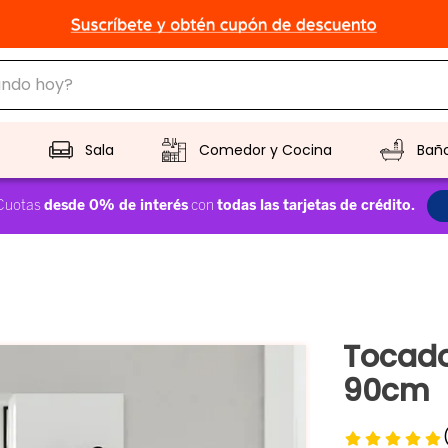
do hoy?
CADOS
o
Sala
Comedor y Cocina
Bañ
Tocado
90cm