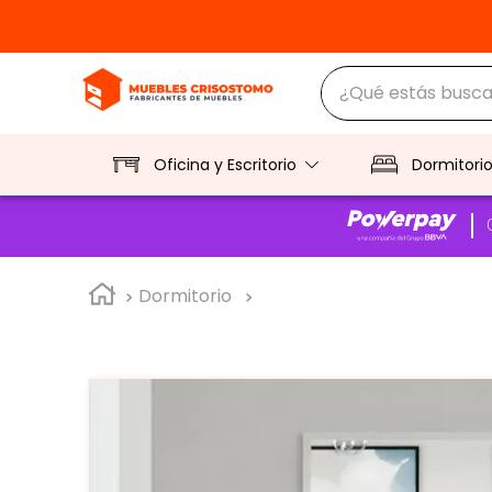
¿Qué estás buscan
TÉRMINOS MÁS BUS
1
.
ropero
Oficina y Escritorio
Dormitori
2
.
escritorio
3
.
vitrina
Dormitorio