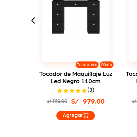
dores
Oferta
Tocadores
Oferta
uillaje
Tocador de Maquillaje Luz
Toc
co 80cm
Led Negro 110cm
(
2
)
(
3
)
S/
1119
.
00
S/
589
.
00
S/
979
.
00