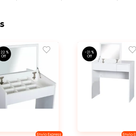
s
-
22 %
-
21 %
Envío Express
Envío E