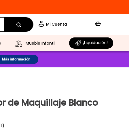
¡Liquidación!
o
Mueble Infantil
r de Maquillaje Blanco
(
1
)