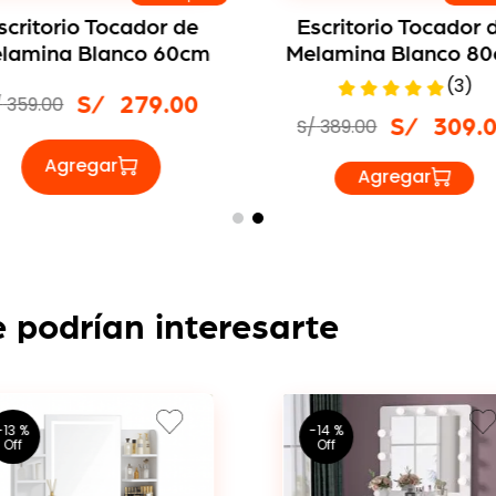
scritorio Tocador de
Escritorio Tocador 
lamina Blanco 60cm
Melamina Blanco 8
(
3
)
/
359
.
00
S/
279
.
00
S/
389
.
00
S/
309
.
 podrían interesarte
-
13 %
-
14 %