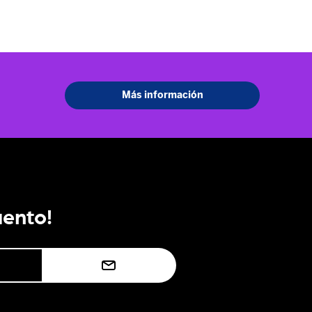
uento!