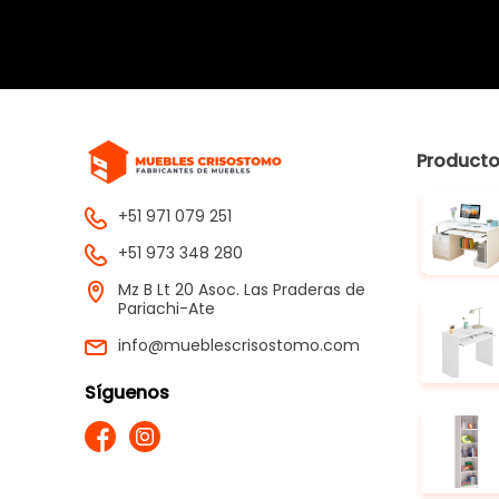
Product
+51 971 079 251
+51 973 348 280
Mz B Lt 20 Asoc. Las Praderas de
Pariachi-Ate
info@mueblescrisostomo.com