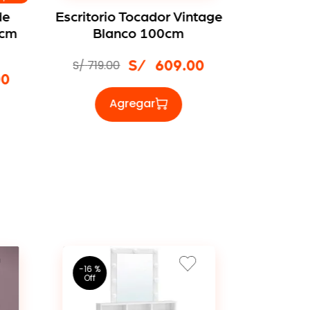
de
Escritorio Tocador Vintage
Tocado
0cm
Blanco 100cm
Modern
S/
719
.
00
S/
609
.
00
S/
489
.
00
-
16 %
-
13 %