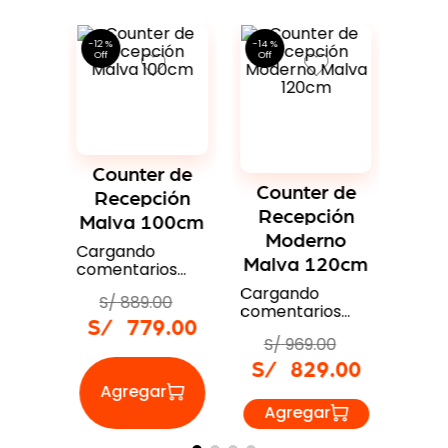
 de
Co
ión
Re
 Con
Bla
Counter de
Counter de
20cm
Recepción
Recepción
Led Negro
Led Malva
Carg
os…
come
150cm
150cm
Cargando
Cargando
0
S/
comentarios…
comentarios…
9
.
00
S/
S/
1139
.
00
S/
1139
.
00
S/
999
.
00
S/
999
.
00
Algunos productos que podrían