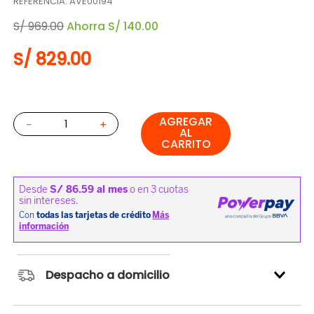
REFERENCIA
:
AVE00194
S/
969
.
00
Ahorra
S/
140
.
00
S/
829
.
00
AGREGAR
－
＋
AL
CARRITO
Despacho a domicilio