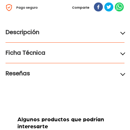
Pago seguro
Comparte
Descripción
Ficha Técnica
Reseñas
Productos relacionados
5 %
-
12 %
-
12 %