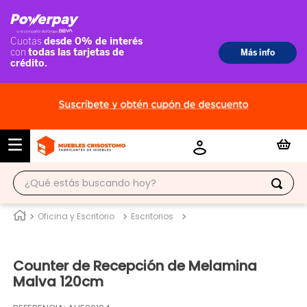
¿Qué estás buscando hoy?
TÉRMINOS MÁS BUSCADOS
Oficina y Escritorio
Escritorios
1
.
ropero
Counter de Recepción de Melamina
2
.
escritorio
Malva 120cm
3
.
vitrina