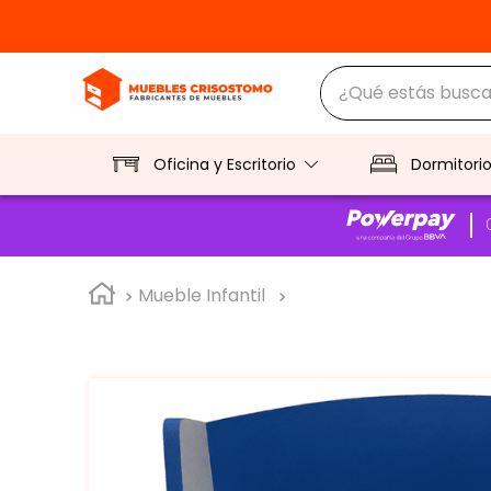
¿Qué estás buscan
TÉRMINOS MÁS BUS
1
.
ropero
Oficina y Escritorio
Dormitori
2
.
escritorio
3
.
vitrina
Mueble Infantil