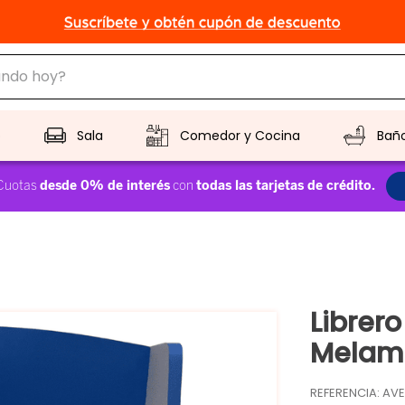
do hoy?
CADOS
o
Sala
Comedor y Cocina
Bañ
Librero
Melam
REFERENCIA
:
AVE