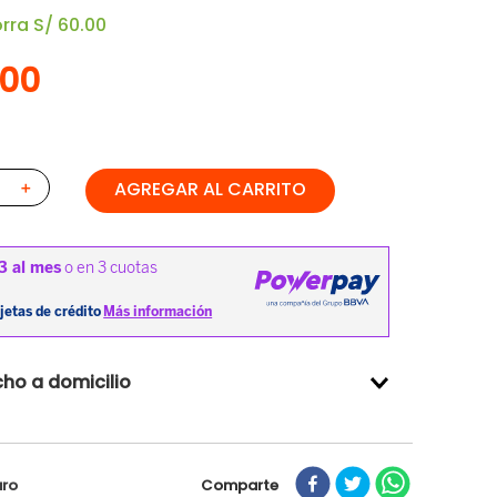
orra
S/
60
.
00
00
AGREGAR AL CARRITO
＋
ho a domicilio
Comparte
uro