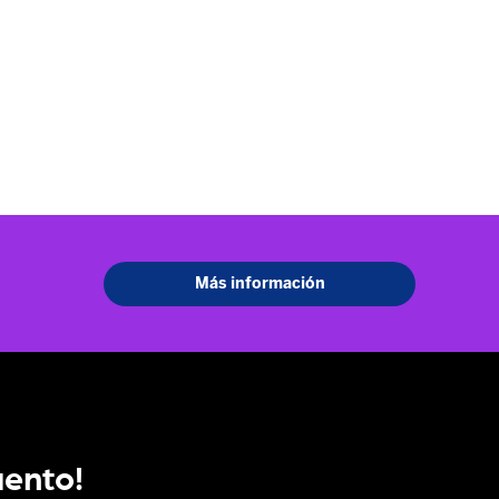
uento!