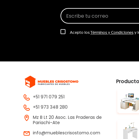
Acepto los
Términos y Condiciones
y 
Product
+51 971 079 251
+51 973 348 280
Mz B Lt 20 Asoc. Las Praderas de
Pariachi-Ate
info@mueblescrisostomo.com