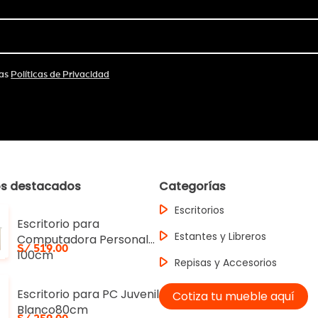
las
Políticas de Privacidad
os destacados
Categorías
Escritorios
Escritorio para
Estantes y Libreros
Computadora Personal
S/ 519.00
100cm
Repisas y Accesorios
Escritorio para PC Juvenil
Cotiza tu mueble aquí
Blanco80cm