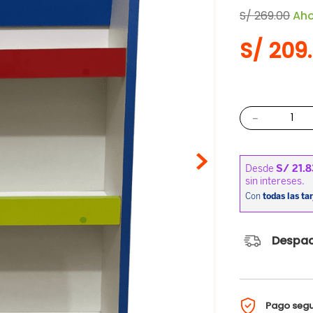
S/
269
.
00
Ah
S/
209
.
－
Despac
Pago seg