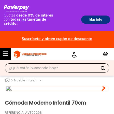
¿Qué estás buscando hoy?
TÉRMINOS MÁS BUSCADOS
Mueble Infantil
1
.
ropero
2
.
escritorio
Cómoda Moderno Infantil 70cm
3
.
vitrina
REFERENCIA
:
AVE00298