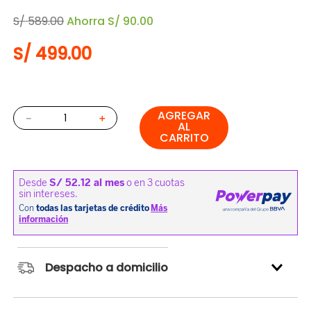
S/
589
.
00
Ahorra
S/
90
.
00
S/
499
.
00
AGREGAR
－
＋
AL
CARRITO
Despacho a domicilio