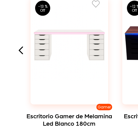
-
13 %
-
12 
Gamer
Escritorio Gamer de Melamina
Escr
Led Blanco 180cm