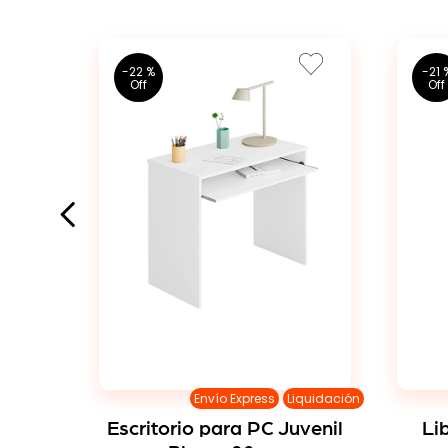
-
22 %
-
21 
Envío Express
Liquidación
Escritorio para PC Juvenil
Li