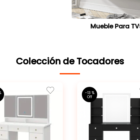
Mueble Para TV
Colección de Tocadores
%
-
13 %