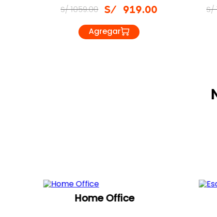
S/
1059
.
00
S/
S/
919
.
00
Home Office