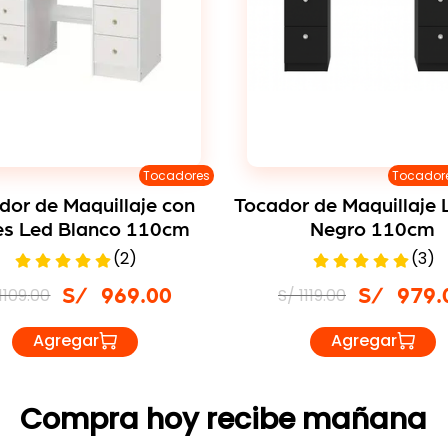
Tocadores
Tocador
dor de Maquillaje con
Tocador de Maquillaje 
es Led Blanco 110cm
Negro 110cm
(
2
)
(
3
)
1109
.
00
S/
1119
.
00
S/
969
.
00
S/
979
.
Compra hoy recibe mañana