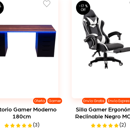
%
-
17 %
Oferta
Gamer
Envío Gratis
Envío Expres
itorio Gamer Moderno
Silla Gamer Ergonó
180cm
Reclinable Negro M
(
3
)
(
2
)