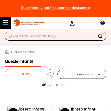
¿Qué estás buscando hoy?
TÉRMINOS MÁS BUSCADOS
Mueble Infantil
1
.
ropero
Mueble Infantil
2
.
escritorio
FILTRAR
3
.
vitrina
RELEVANCIA
46
PRODUCTOS