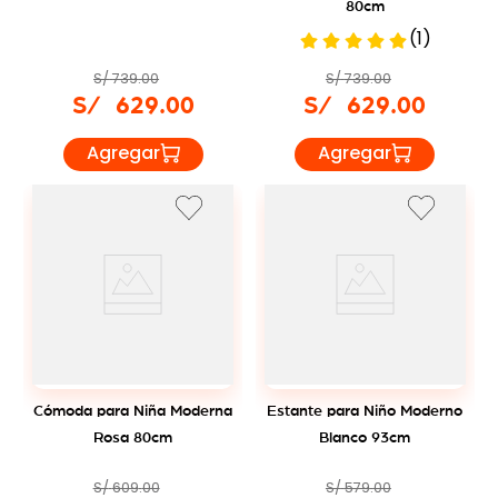
80cm
(
1
)
S/
739
.
00
S/
739
.
00
S/
629
.
00
S/
629
.
00
Cómoda para Niña Moderna
Estante para Niño Moderno
Rosa 80cm
Blanco 93cm
S/
609
.
00
S/
579
.
00