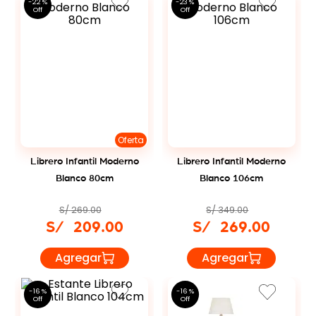
-
22 %
-
23 %
Oferta
Librero Infantil Moderno
Librero Infantil Moderno
Blanco 80cm
Blanco 106cm
S/
269
.
00
S/
349
.
00
S/
209
.
00
S/
269
.
00
-
16 %
-
16 %