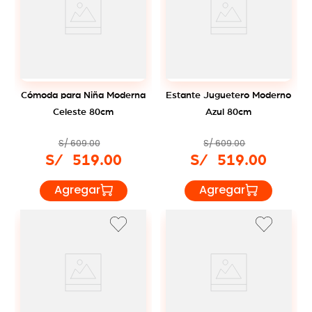
Cómoda para Niña Moderna
Estante Juguetero Moderno
Celeste 80cm
Azul 80cm
S/
609
.
00
S/
609
.
00
S/
519
.
00
S/
519
.
00