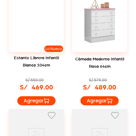
Lo Nuevo
Estante Librero Infantil
Cómoda Moderno Infantil
Blanco 104cm
Rosa 64cm
S/
559
.
00
S/
579
.
00
S/
469
.
00
S/
489
.
00