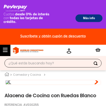
¿Qué estás buscando hoy?
TÉRMINOS MÁS BUSCADOS
Comedor y Cocina
1
.
ropero
2
.
escritorio
Alacena de Cocina con Ruedas Blanco
3
.
vitrina
REFERENCIA
:
AVE00255