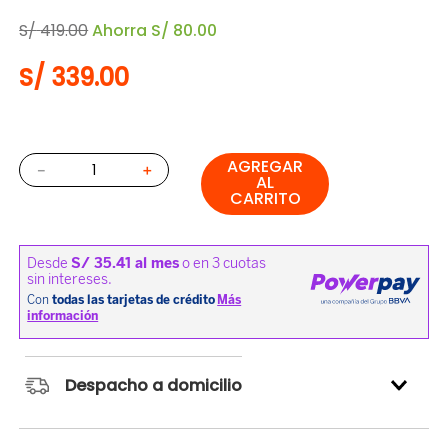
S/
419
.
00
Ahorra
S/
80
.
00
S/
339
.
00
AGREGAR
－
＋
AL
CARRITO
Despacho a domicilio