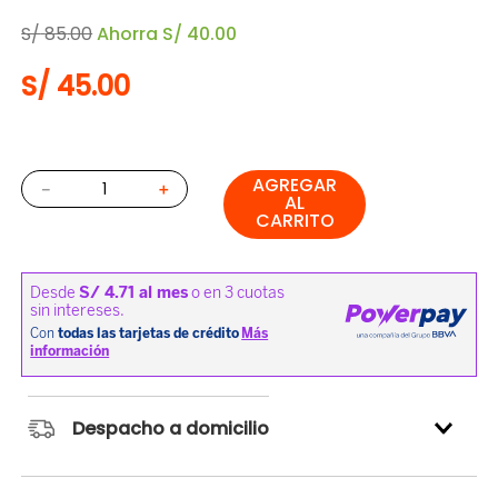
S/
85
.
00
Ahorra
S/
40
.
00
S/
45
.
00
AGREGAR
－
＋
AL
CARRITO
Despacho a domicilio