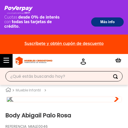
¿Qué estás buscando hoy?
TÉRMINOS MÁS BUSCADOS
Mueble Infantil
1
.
ropero
2
.
escritorio
Body Abigail Palo Rosa
3
.
vitrina
REFERENCIA
:
MIALE0046