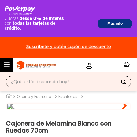
¿Qué estás buscando hoy?
TÉRMINOS MÁS BUSCADOS
Oficina y Escritorio
Escritorios
1
.
ropero
2
.
escritorio
Cajonera de Melamina Blanco con
3
.
vitrina
Ruedas 70cm