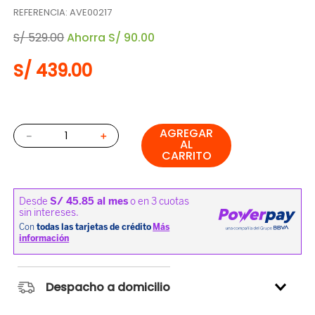
REFERENCIA
:
AVE00217
S/
529
.
00
Ahorra
S/
90
.
00
S/
439
.
00
AGREGAR
－
＋
AL
CARRITO
Despacho a domicilio