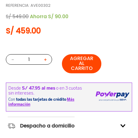
REFERENCIA
:
AVE00302
S/
549
.
00
Ahorra
S/
90
.
00
S/
459
.
00
AGREGAR
－
＋
AL
CARRITO
Despacho a domicilio