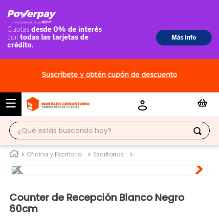
¿Qué estás buscando hoy?
TÉRMINOS MÁS BUSCADOS
Oficina y Escritorio
Escritorios
1
.
ropero
2
.
escritorio
Counter de Recepción Blanco Negro
3
.
vitrina
60cm