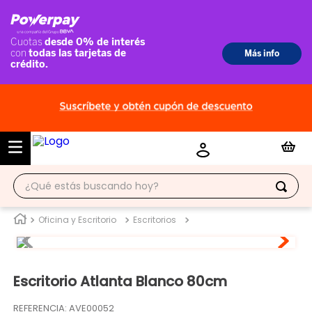
¿Qué estás buscando hoy?
TÉRMINOS MÁS BUSCADOS
Oficina y Escritorio
Escritorios
1
.
ropero
2
.
escritorio
Escritorio Atlanta Blanco 80cm
3
.
vitrina
REFERENCIA
:
AVE00052