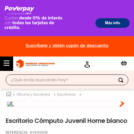
¿Qué estás buscando hoy?
TÉRMINOS MÁS BUSCADOS
Oficina y Escritorio
Escritorios
1
.
ropero
2
.
escritorio
Escritorio Cómputo Juvenil Home blanco
3
.
vitrina
REFERENCIA
:
AVE00015