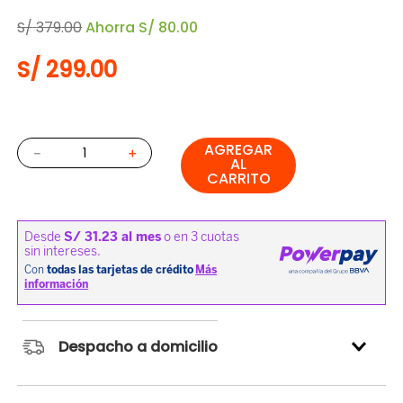
S/
379
.
00
Ahorra
S/
80
.
00
S/
299
.
00
AGREGAR
－
＋
AL
CARRITO
Despacho a domicilio