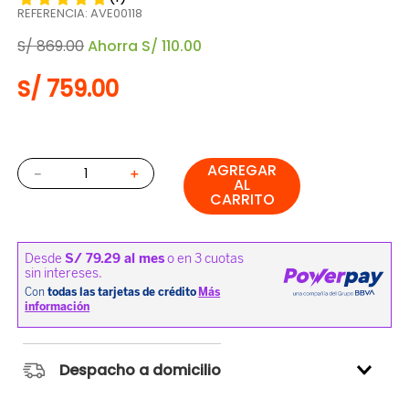
REFERENCIA
:
AVE00118
S/
869
.
00
Ahorra
S/
110
.
00
S/
759
.
00
AGREGAR
－
＋
AL
CARRITO
Despacho a domicilio