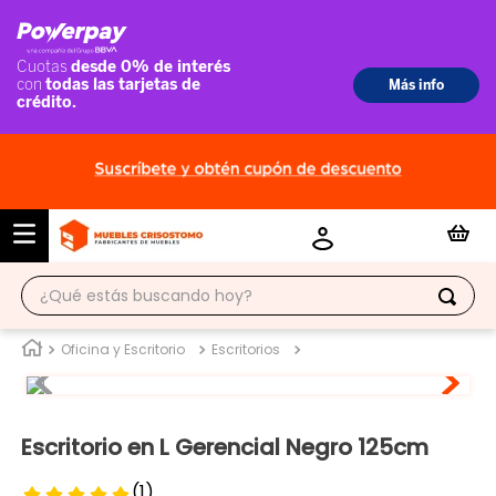
¿Qué estás buscando hoy?
TÉRMINOS MÁS BUSCADOS
Oficina y Escritorio
Escritorios
1
.
ropero
2
.
escritorio
Escritorio en L Gerencial Negro 125cm
3
.
vitrina
(
1
)