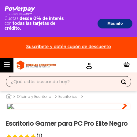
¿Qué estás buscando hoy?
TÉRMINOS MÁS BUSCADOS
Oficina y Escritorio
Escritorios
1
.
ropero
2
.
escritorio
Escritorio Gamer para PC Pro Elite Negro
3
.
vitrina
(
1
)