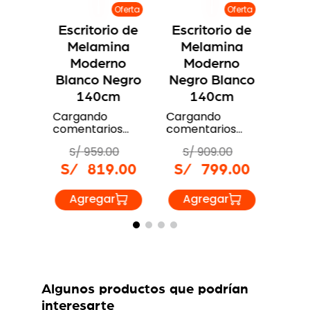
Oferta
rio
Escr
 de
Me
Oferta
Oferta
ina
M
Escritorio de
Escritorio de
o
Neg
Melamina
Melamina
m
Carg
Moderno
Moderno
come
Blanco Negro
Negro Blanco
os…
S/
140cm
140cm
0
S/
Cargando
Cargando
9
.
00
comentarios…
comentarios…
S/
959
.
00
S/
909
.
00
S/
819
.
00
S/
799
.
00