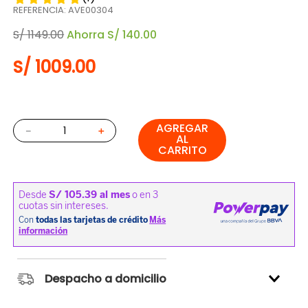
REFERENCIA
:
AVE00304
S/
1149
.
00
Ahorra
S/
140
.
00
S/
1009
.
00
AGREGAR
－
＋
AL
CARRITO
Despacho a domicilio