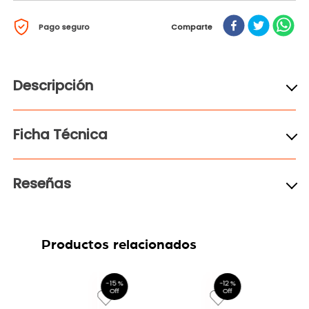
Pago seguro
Comparte
Descripción
Ficha Técnica
Reseñas
Productos relacionados
4 %
-
15 %
-
12 %