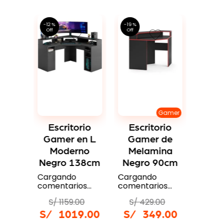
Algunos productos que podrían
interesarte
2 %
-
12 %
-
19 %
Gamer
rio
Es
r
Ga
no
Me
m
M
Neg
Gamer
os…
Carg
Escritorio
Escritorio
come
0
Gamer en L
Gamer de
S/
9
.
00
Moderno
Melamina
S/
Negro 138cm
Negro 90cm
Cargando
Cargando
comentarios…
comentarios…