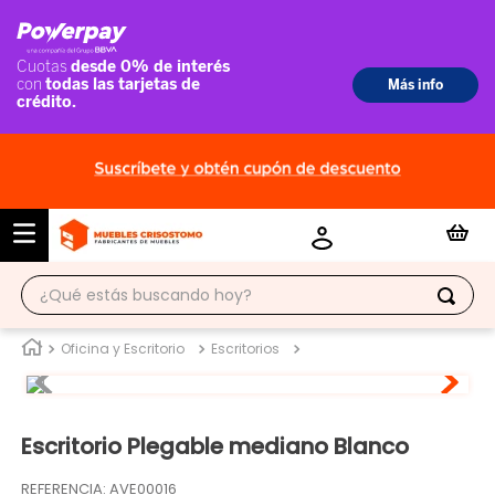
¿Qué estás buscando hoy?
TÉRMINOS MÁS BUSCADOS
Oficina y Escritorio
Escritorios
1
.
ropero
2
.
escritorio
Escritorio Plegable mediano Blanco
3
.
vitrina
REFERENCIA
:
AVE00016