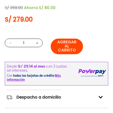
S/
359
.
00
Ahorra
S/
80
.
00
S/
279
.
00
AGREGAR
－
＋
AL
CARRITO
Despacho a domicilio