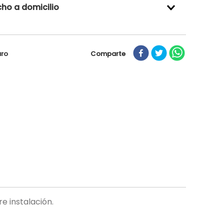
ho a domicilio
Comparte
uro
e instalación.