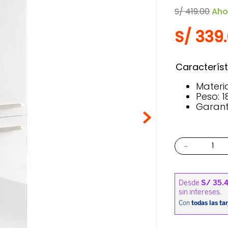
S/
419
.
00
Aho
S/
339
.
Característ
Materi
Peso: 
Garant
－