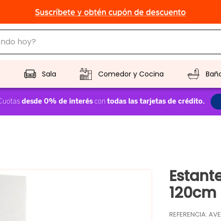
do hoy?
CADOS
o
Sala
Comedor y Cocina
Bañ
Estant
120cm
REFERENCIA
:
AV