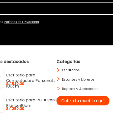
las
Políticas de Privacidad
os destacados
Categorías
Escritorios
Escritorio para
Estantes y Libreros
Computadora Personal
S/ 519.00
100cm
Repisas y Accesorios
Escritorio para PC Juvenil
Cotiza tu mueble aquí
Blanco80cm
S/ 259.00