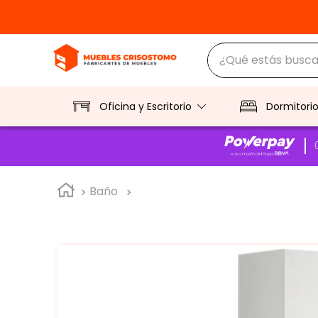
¿Qué estás buscan
TÉRMINOS MÁS BUS
1
.
ropero
Oficina y Escritorio
Dormitori
2
.
escritorio
3
.
vitrina
Baño