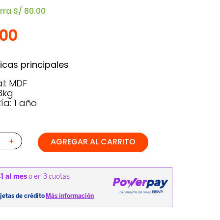
rra
S/
80
.
00
00
icas principales
al: MDF
18kg
ía: 1 año
AGREGAR AL CARRITO
＋