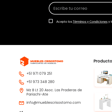
Acepto los
Términos y Condiciones
y 
Product
+51 971 079 251
+51 973 348 280
Mz B Lt 20 Asoc. Las Praderas de
Pariachi-Ate
info@mueblescrisostomo.com