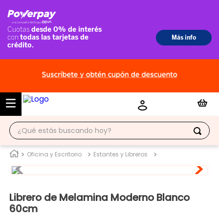
¿Qué estás buscando hoy?
TÉRMINOS MÁS BUSCADOS
Oficina y Escritorio
Estantes y Libreros
1
.
ropero
2
.
escritorio
Librero de Melamina Moderno Blanco
3
.
vitrina
60cm