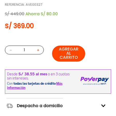
REFERENCIA
:
AVE00327
S/
449
.
00
Ahorra
S/
80
.
00
S/
369
.
00
AGREGAR
－
＋
AL
CARRITO
Despacho a domicilio