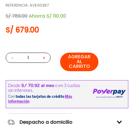
REFERENCIA
:
AVE00387
S/
789
.
00
Ahorra
S/
110
.
00
S/
679
.
00
AGREGAR
－
＋
AL
CARRITO
Despacho a domicilio