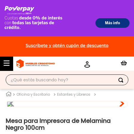
¿Qué estás buscando hoy?
TÉRMINOS MÁS BUSCADOS
Oficina y Escritorio
Estantes y Libreros
1
.
ropero
2
.
escritorio
Mesa para Impresora de Melamina
3
.
vitrina
Negro 100cm