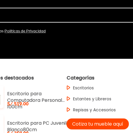
las
Políticas de Privacidad
os destacados
Categorías
Escritorios
Escritorio para
Estantes y Libreros
Computadora Personal
S/ 519.00
100cm
Repisas y Accesorios
Escritorio para PC Juvenil
Cotiza tu mueble aquí
Blanco80cm