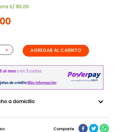
orra
S/
80
.
00
00
AGREGAR AL CARRITO
＋
ho a domicilio
Comparte
uro