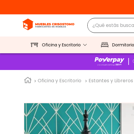
¿Qué estás buscan
TÉRMINOS MÁS BUS
1
.
ropero
Oficina y Escritorio
Dormitori
2
.
escritorio
3
.
vitrina
Oficina y Escritorio
Estantes y Libreros