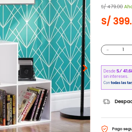
S/
479
.
00
Ah
S/
399
.
－
Despac
Pago seg