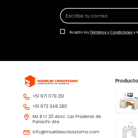
Acepto los
Términos y Condiciones
y 
Product
+51 971 079 251
+51 973 348 280
Mz B Lt 20 Asoc. Las Praderas de
Pariachi-Ate
info@mueblescrisostomo.com