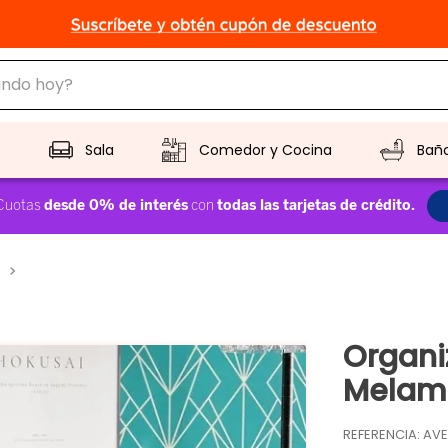
do hoy?
CADOS
o
Sala
Comedor y Cocina
Bañ
Organi
Melam
REFERENCIA
:
AVE