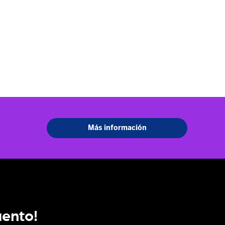
uento!