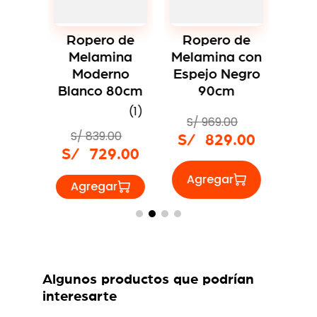
Ro
Mel
Lu
 de
Ropero de
Ropero de
ina
Melamina
Melamina con
no
Moderno
Espejo Negro
o
Blanco 80cm
90cm
S/
m
(
1
)
S/
S/
969
.
00
S/
839
.
00
00
S/
829
.
00
S/
729
.
00
9
.
00
Algunos productos que podrían
interesarte