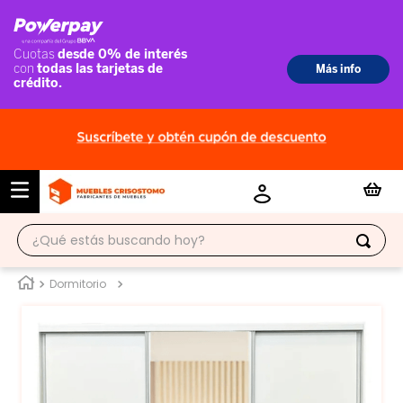
¿Qué estás buscando hoy?
TÉRMINOS MÁS BUSCADOS
Dormitorio
1
.
ropero
2
.
escritorio
3
.
vitrina