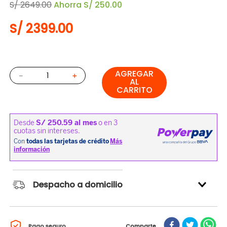
S/
2649
.
00
Ahorra
S/
250
.
00
S/
2399
.
00
AGREGAR
－
＋
AL
CARRITO
Despacho a domicilio
Pago seguro
Comparte