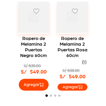
-
14 %
-
14 %
Envío Express
Envío Express
Ropero de
Ropero de
Melamina 2
Melamina 2
Puertas
Puertas
ero de
Wengue 60cm
Cedro 60cm
amina 2
(
1
)
(
1
)
tas Rosa
60cm
S/
639
.
00
S/
639
.
00
(
1
)
S/
549
.
00
S/
549
.
00
639
.
00
549
.
00