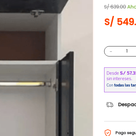
S/
639
.
00
Ah
S/
549
－
Despac
Pago seg