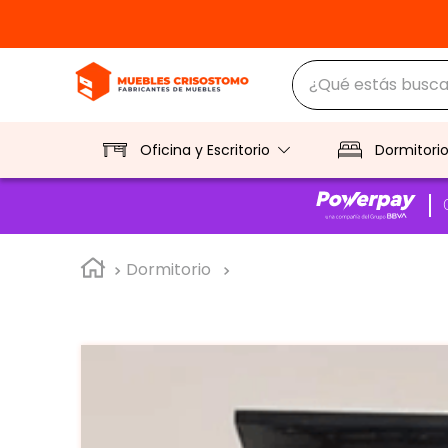
¿Qué estás buscan
TÉRMINOS MÁS BUS
1
.
ropero
Oficina y Escritorio
Dormitori
2
.
escritorio
3
.
vitrina
Dormitorio