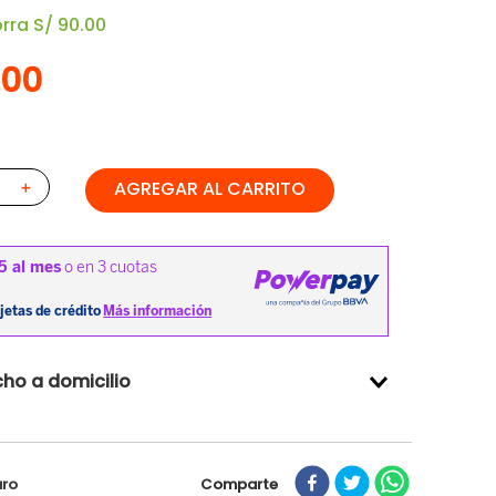
orra
S/
90
.
00
.
00
AGREGAR AL CARRITO
＋
ho a domicilio
Comparte
uro