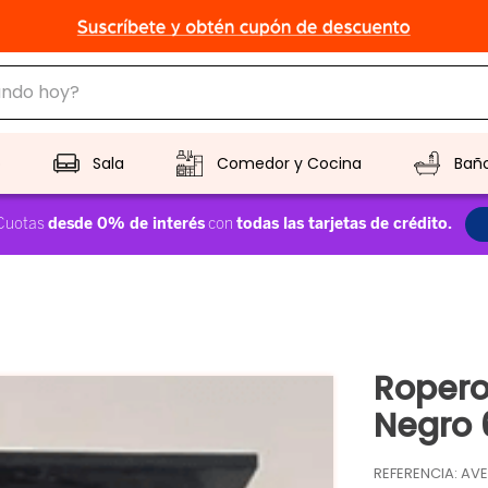
do hoy?
CADOS
o
Sala
Comedor y Cocina
Bañ
Ropero
Negro
REFERENCIA
:
AVE