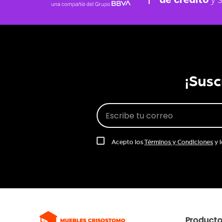
¡Susc
Acepto los
Términos y Condiciones
y 
Product