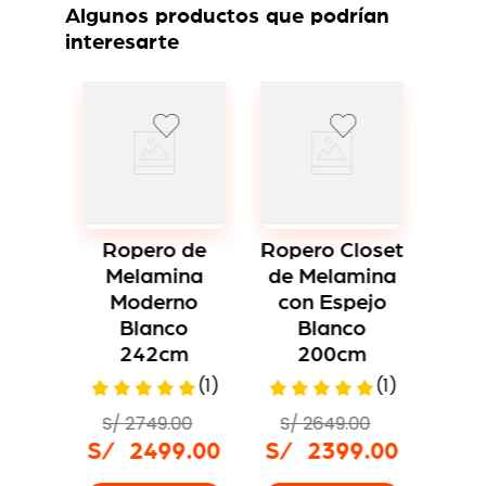
Algunos productos que podrían
interesarte
-
8 %
-
Ropero Closet
Ropero C
de Melamina
de Mela
Blanco
Blanc
Ropero Closet
240cm
120c
de Melamina
(
1
)
con Espejo
Blanco
S/
3049
.
00
S/
1289
.
200cm
S/
2799
.
00
S/
114
(
1
)
S/
2649
.
00
S/
2399
.
00