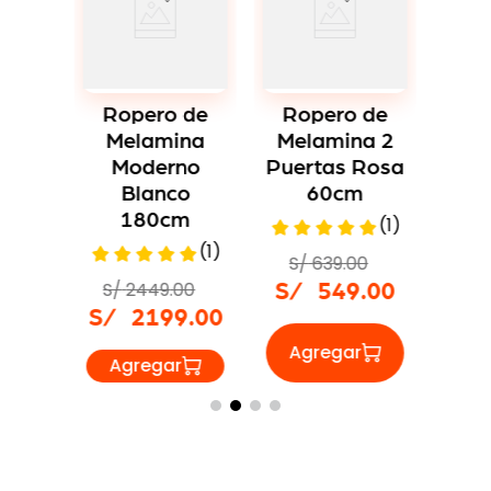
Ro
Me
P
 de
Ropero de
Ropero de
Wen
ina
Melamina
Melamina 2
no
Moderno
Puertas Rosa
o
Blanco
60cm
S/
m
180cm
(
1
)
S/
(
1
)
S/
639
.
00
00
S/
2449
.
00
S/
549
.
00
9
.
00
S/
2199
.
00