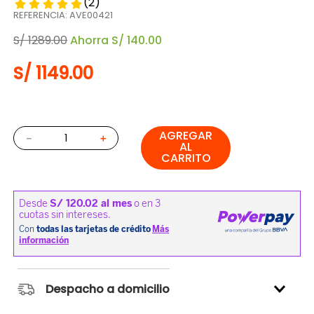
(
2
)
REFERENCIA
:
AVE00421
S/
1289
.
00
Ahorra
S/
140
.
00
S/
1149
.
00
AGREGAR
－
＋
AL
CARRITO
Despacho a domicilio