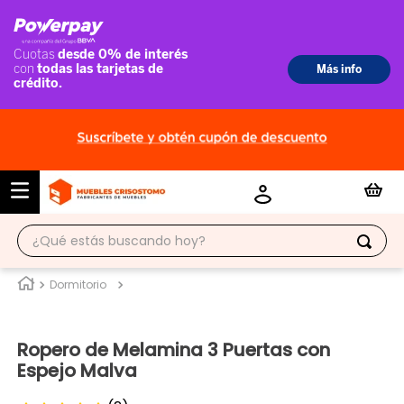
¿Qué estás buscando hoy?
TÉRMINOS MÁS BUSCADOS
Dormitorio
1
.
ropero
Ropero de Melamina 3 Puertas con
2
.
escritorio
Espejo Malva
3
.
vitrina