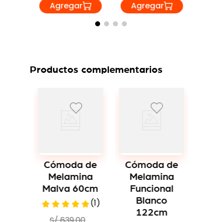
Productos complementarios
-
14 %
-
1
Cómoda de
Cómoda
Melamina
Melam
Funcional
Moder
Cómoda de
Negro 122cm
Malva 
Melamina
Funcional
S/
789
.
00
S/
659
.
0
Blanco
S/
679
.
00
S/
56
122cm