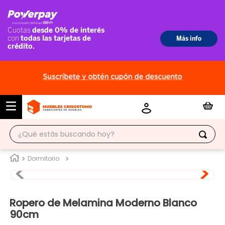
¿Qué estás buscando hoy?
TÉRMINOS MÁS BUSCADOS
Dormitorio
1
.
ropero
2
.
escritorio
Ropero de Melamina Moderno Blanco
3
.
vitrina
90cm