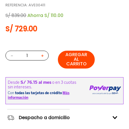
REFERENCIA
:
AVE00411
S/
839
.
00
Ahorra
S/
110
.
00
S/
729
.
00
AGREGAR
－
＋
AL
CARRITO
Despacho a domicilio