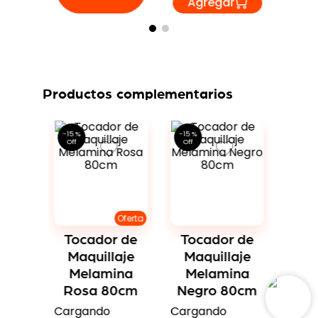
Productos complementarios
3 %
 de
To
e con
Ma
ed
Me
Tocador de
Tocador de
80cm
Bla
Maquillaje
Maquillaje
Carg
Melamina
Melamina
os…
come
Rosa 80cm
Negro 80cm
0
S/
Cargando
Cargando
comentarios…
comentarios…
9
.
00
S/
S/
739
.
00
S/
739
.
00