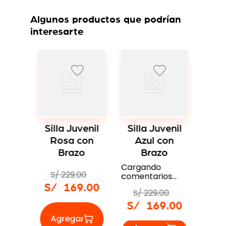
Algunos productos que podrían
interesarte
6 %
grito
Si
azo
Alt
no
Silla Juvenil
Silla Juvenil
S/
Rosa con
Azul con
0
S/
Brazo
Brazo
9
.
00
S/
229
.
00
S/
229
.
00
S/
169
.
00
S/
169
.
00