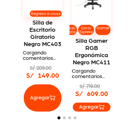
lable
Sil
egro
Erg
Regreso a clase
Re
Silla de
os…
Azu
Envío
Envío
Gamer
Escritorio
Carg
Gratis
Express
0
Giratorio
come
9
.
00
Silla Gamer
Negro MC403
S/
RGB
Cargando
S/
Ergonómica
comentarios…
Negro MC411
S/
209
.
00
Cargando
S/
149
.
00
comentarios…
S/
719
.
00
S/
609
.
00