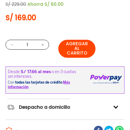
S/
229
.
00
Ahorra
S/
60
.
00
S/
169
.
00
AGREGAR
－
＋
AL
CARRITO
Despacho a domicilio