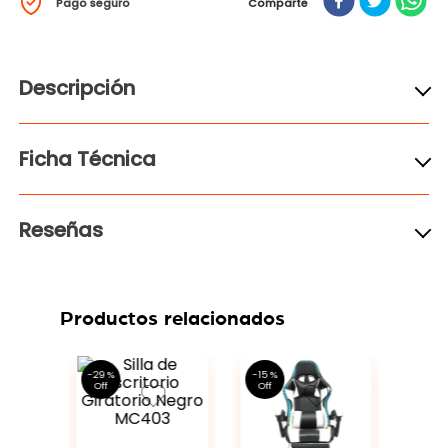
Pago seguro
Comparte
Descripción
Ficha Técnica
Reseñas
Productos relacionados
0 %
-
29 %
-
15 %
Enví
Grati