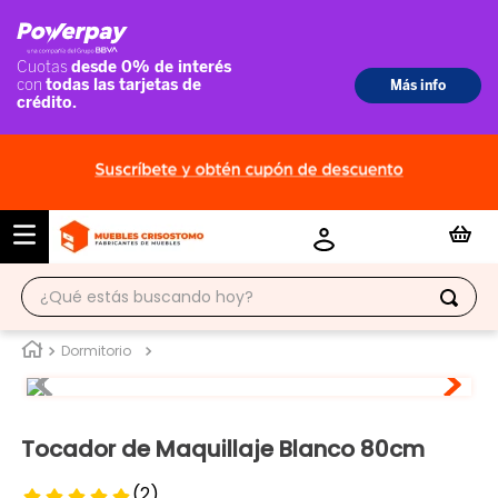
¿Qué estás buscando hoy?
TÉRMINOS MÁS BUSCADOS
Dormitorio
1
.
ropero
2
.
escritorio
Tocador de Maquillaje Blanco 80cm
3
.
vitrina
(
2
)