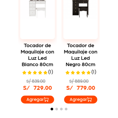
adores
 de
To
aje
Ma
ces
M
80cm
Neg
(
6
)
Tocador de
Tocador de
0
S/
Maquilaje con
Maquilaje con
9
.
00
S/
Luz Led
Luz Led
Blanco 80cm
Negro 80cm
(
1
)
(
1
)
S/
839
.
00
S/
889
.
00
S/
729
.
00
S/
779
.
00