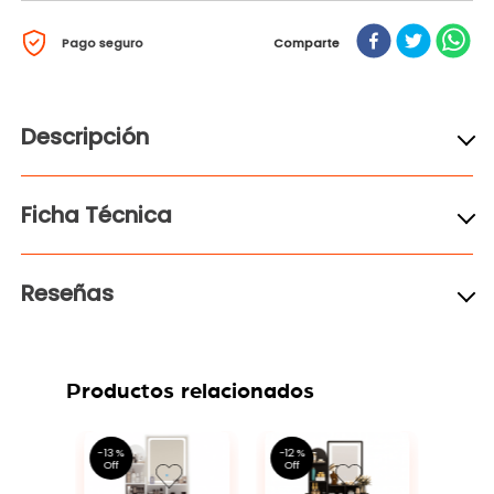
Pago seguro
Comparte
Descripción
Ficha Técnica
Reseñas
Productos relacionados
6 %
-
13 %
-
12 %