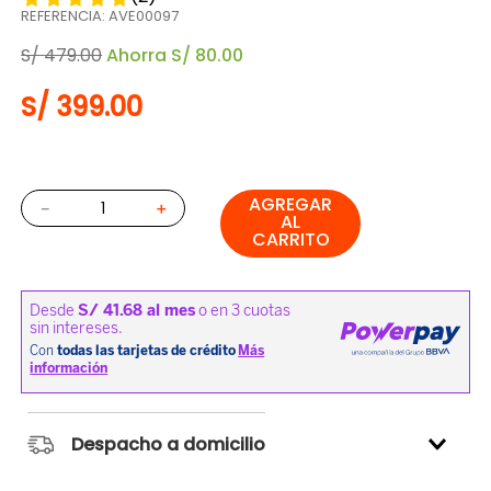
REFERENCIA
:
AVE00097
S/
479
.
00
Ahorra
S/
80
.
00
S/
399
.
00
AGREGAR
－
＋
AL
CARRITO
Despacho a domicilio