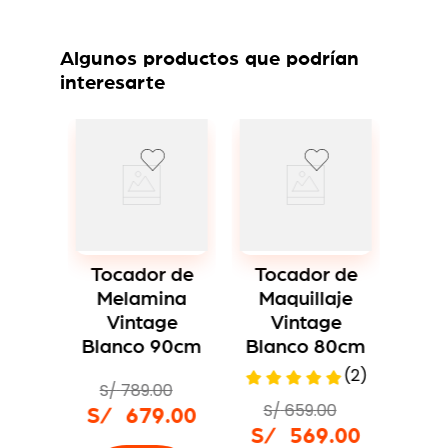
Algunos productos que podrían
interesarte
Es
To
Me
Tocador de
Tocador de
Mal
Melamina
Maquillaje
Vintage
Vintage
Blanco 90cm
Blanco 80cm
 de
S/
ina
(
2
)
S/
S/
789
.
00
ge
S/
659
.
00
S/
679
.
00
70cm
S/
569
.
00