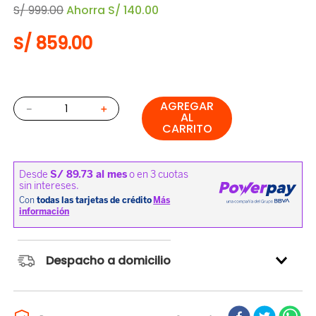
S/
999
.
00
Ahorra
S/
140
.
00
S/
859
.
00
AGREGAR
－
＋
AL
CARRITO
Despacho a domicilio