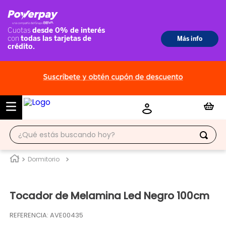
¿Qué estás buscando hoy?
TÉRMINOS MÁS BUSCADOS
Dormitorio
1
.
ropero
Tocador de Melamina Led Negro 100cm
2
.
escritorio
3
.
vitrina
REFERENCIA
:
AVE00435