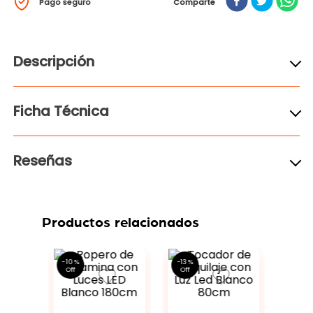
Pago seguro
Comparte
Descripción
Ficha Técnica
Reseñas
Productos relacionados
3 %
adores