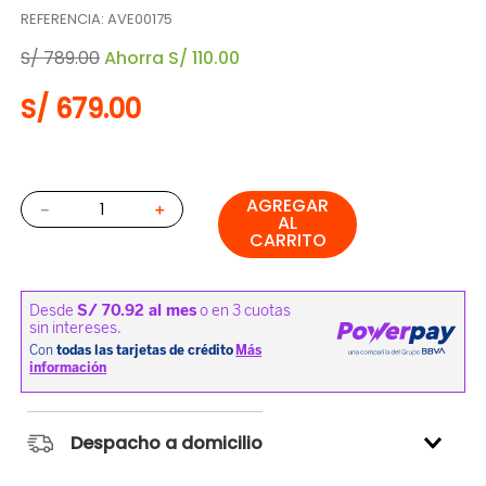
REFERENCIA
:
AVE00175
S/
789
.
00
Ahorra
S/
110
.
00
S/
679
.
00
AGREGAR
－
＋
AL
CARRITO
Despacho a domicilio