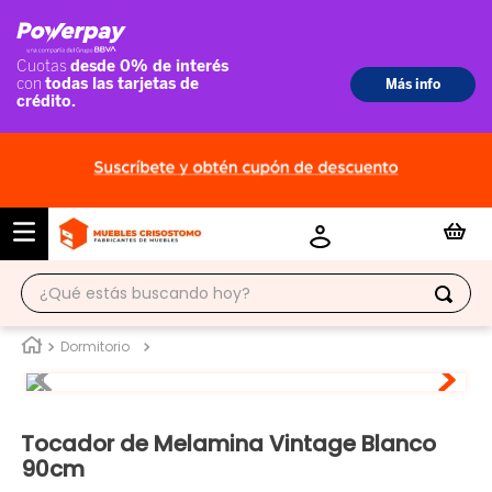
¿Qué estás buscando hoy?
TÉRMINOS MÁS BUSCADOS
Dormitorio
1
.
ropero
2
.
escritorio
Tocador de Melamina Vintage Blanco
3
.
vitrina
90cm