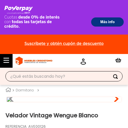
¿Qué estás buscando hoy?
TÉRMINOS MÁS BUSCADOS
Dormitorio
1
.
ropero
2
.
escritorio
Velador Vintage Wengue Blanco
3
.
vitrina
REFERENCIA
:
AVE00126