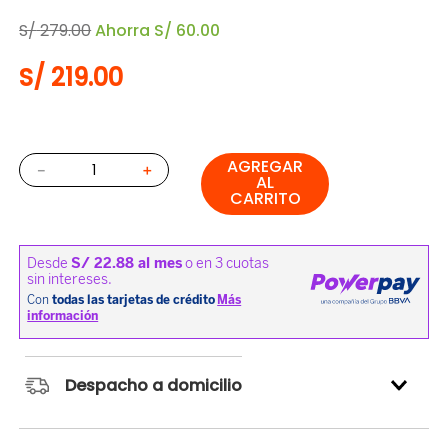
S/
279
.
00
Ahorra
S/
60
.
00
S/
219
.
00
AGREGAR
－
＋
AL
CARRITO
Despacho a domicilio