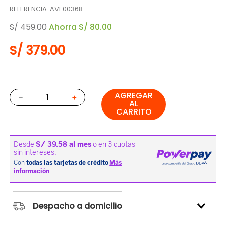
REFERENCIA
:
AVE00368
S/
459
.
00
Ahorra
S/
80
.
00
S/
379
.
00
AGREGAR
－
＋
AL
CARRITO
Despacho a domicilio