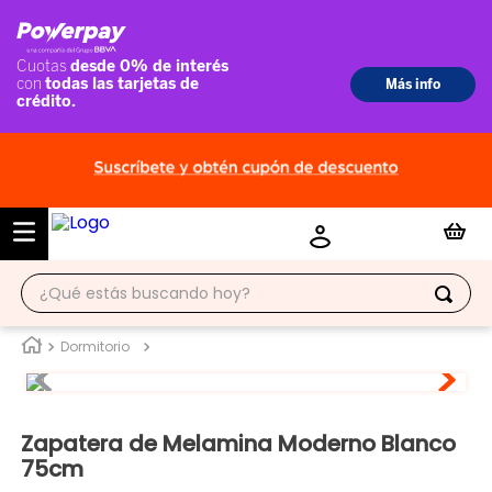
¿Qué estás buscando hoy?
TÉRMINOS MÁS BUSCADOS
Dormitorio
1
.
ropero
2
.
escritorio
Zapatera de Melamina Moderno Blanco
3
.
vitrina
75cm